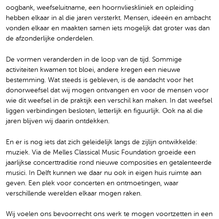
oogbank, weefseluitname, een hoornvlieskliniek en opleiding
hebben elkaar in al die jaren versterkt. Mensen, ideeën en ambacht
vonden elkaar en maakten samen iets mogelijk dat groter was dan
de afzonderlijke onderdelen.
De vormen veranderden in de loop van de tijd. Sommige
activiteiten kwamen tot bloei, andere kregen een nieuwe
bestemming. Wat steeds is gebleven, is de aandacht voor het
donorweefsel dat wij mogen ontvangen en voor de mensen voor
wie dit weefsel in de praktijk een verschil kan maken. In dat weefsel
liggen verbindingen besloten, letterlijk en figuurlijk. Ook na al die
jaren blijven wij daarin ontdekken.
En er is nog iets dat zich geleidelijk langs de zijlijn ontwikkelde:
muziek. Via de Melles Classical Music Foundation groeide een
jaarlijkse concerttraditie rond nieuwe composities en getalenteerde
musici. In Delft kunnen we daar nu ook in eigen huis ruimte aan
geven. Een plek voor concerten en ontmoetingen, waar
verschillende werelden elkaar mogen raken.
Wij voelen ons bevoorrecht ons werk te mogen voortzetten in een